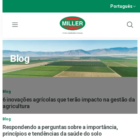
Português
Menu
Show
Sear
Blog
Blog
6 inovações agrícolas que terão impacto na gestão da
agricultura
Blog
Respondendo a perguntas sobre a importância,
princípios e tendências da saúde do solo