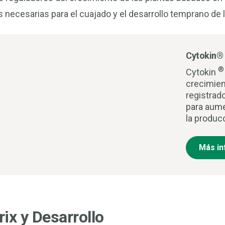
necesarias para el cuajado y el desarrollo temprano de la
Cytokin®
Cytokin
crecimien
registrad
para aume
la producc
Más in
ix y Desarrollo