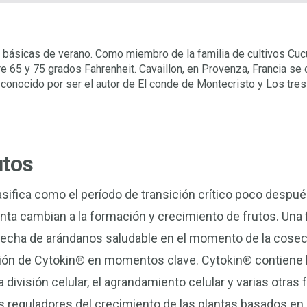
básicas de verano. Como miembro de la familia de cultivos Cucúr
 65 y 75 grados Fahrenheit. Cavaillon, en Provenza, Francia se 
onocido por ser el autor de El conde de Montecristo y Los tres
utos
asifica como el período de transición crítico poco después 
nta cambian a la formación y crecimiento de frutos. Una f
echa de arándanos saludable en el momento de la cosec
ción de Cytokin® en momentos clave. Cytokin® contiene
 división celular, el agrandamiento celular y varias otra
os reguladores del crecimiento de las plantas basados en 