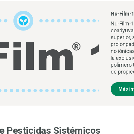
Nu-Film-
Nu-Film-
coadyuvan
superior,
prolongad
no iónica
la exclusi
polímero 
de propied
Más in
e Pesticidas Sistémicos