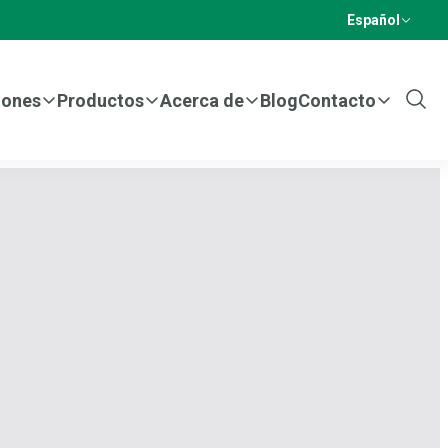
Español
iones
Productos
Acerca de
Blog
Contacto
Show
Sear