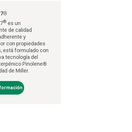
17®
®
17
es un
te de calidad
 adherente y
or con propiedades
s, está formulado con
va tecnología del
terpénico Pinolene®
ad de Miller.
formación