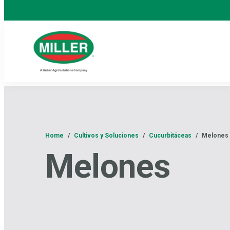
Home
/
Cultivos y Soluciones
/
Cucurbitáceas
/
Melones
Melones