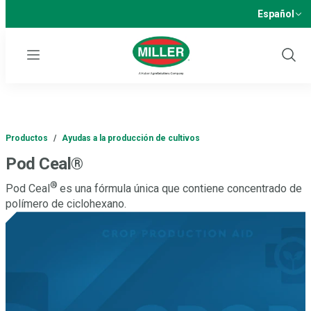
Español
Menu
Show
Sear
Productos
/
Ayudas a la producción de cultivos
Pod Ceal®
®
Pod Ceal
es una fórmula única que contiene concentrado de
polímero de ciclohexano.