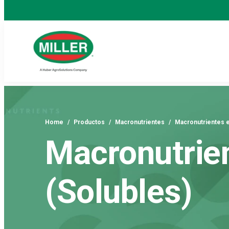
Home
/
Productos
/
Macronutrientes
/
Macronutrientes 
Macronutrie
(Solubles)