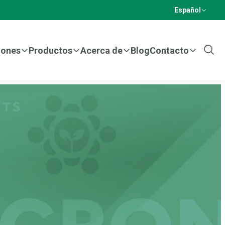
Español
iones
Productos
Acerca de
Blog
Contacto
Show
Sear