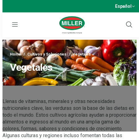
Español
Menu
Show
Sear
Home
/
Cultivos y Soluciones
/
Vegetales
Vegetales
Llenas de vitaminas, minerales y otras necesidades
nutricionales clave, las verduras son la base de las dietas en
todo el mundo. Estos cultivos agrícolas ayudan a proporcionar
alimentos e ingresos al mundo en una amplia gama de
colores, formas, sabores y condiciones de crecimiento.
Algunas culturas y regiones incluso fomentan todas las