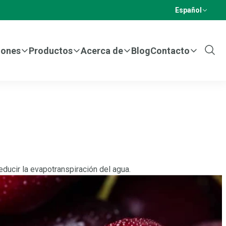
Español
iones
Productos
Acerca de
Blog
Contacto
Show
Sear
ducir la evapotranspiración del agua.