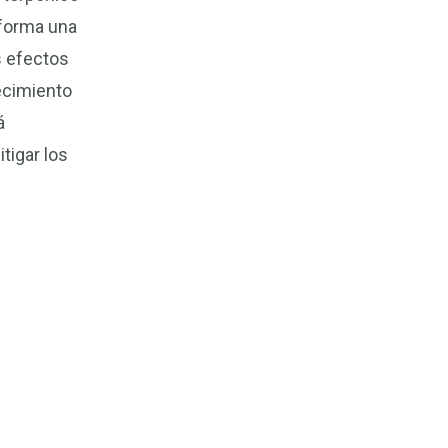
 forma una
s efectos
recimiento
á
tigar los