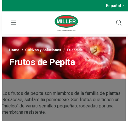
Español
Menu
Show
Sear
Home
/
Cultivos y Soluciones
/
Frutos de …
Frutos de Pepita
Los frutos de pepita son miembros de la familia de plantas
Rosaceae, subfamilia pomoideae. Son frutos que tienen un
“núcleo” de varias semillas pequeñas, rodeadas por una
membrana resistente.