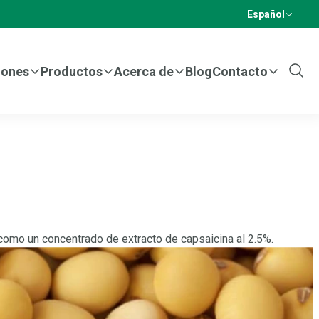
Español
iones
Productos
Acerca de
Blog
Contacto
Show
Sear
 como un concentrado de extracto de capsaicina al 2.5%.