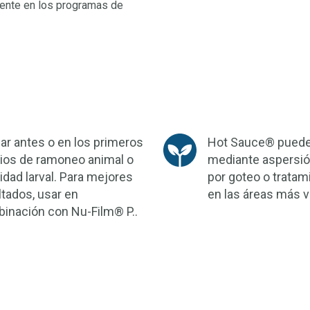
ciente en los programas de
car antes o en los primeros
Hot Sauce® puede
cios de ramoneo animal o
mediante aspersión 
vidad larval. Para mejores
por goteo o tratam
ltados, usar en
en las áreas más v
inación con Nu-Film® P..