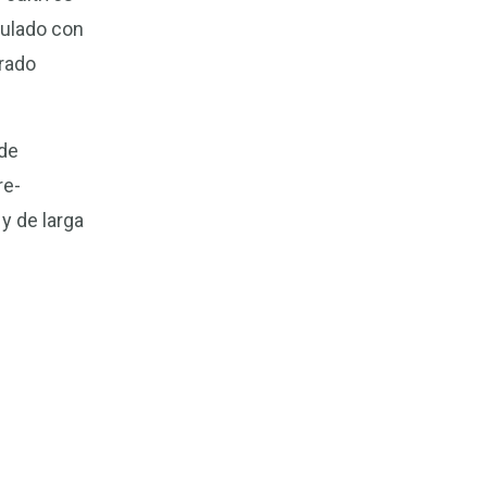
mulado con
grado
ede
re-
y de larga