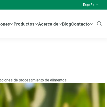
Español
iones
Productos
Acerca de
Blog
Contacto
Show
Sear
raciones de procesamiento de alimentos.