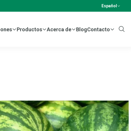
Español
iones
Productos
Acerca de
Blog
Contacto
Show
Sear