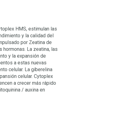
ytoplex HMS, estimulan las
ndimiento y la calidad del
impulsado por Zeatina de
s hormonas. La zeatina, las
iento y la expansión de
imentos a estas nuevas
to celular. La giberelina
xpansión celular. Cytoplex
iencen a crecer más rápido
toquinina / auxina en