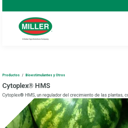
Productos
/
Bioestimulantes y Otros
Cytoplex® HMS
Cytoplex® HMS, un regulador del crecimiento de las plantas, c