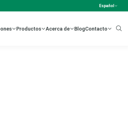
Español
iones
Productos
Acerca de
Blog
Contacto
Show
Sear