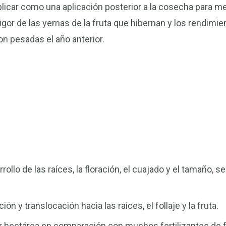
car como una aplicación posterior a la cosecha para mej
igor de las yemas de la fruta que hibernan y los rendimie
on pesadas el año anterior.
llo de las raíces, la floración, el cuajado y el tamaño, s
ón y translocación hacia las raíces, el follaje y la fruta.
or hectárea en comparación con muchos fertilizantes de 