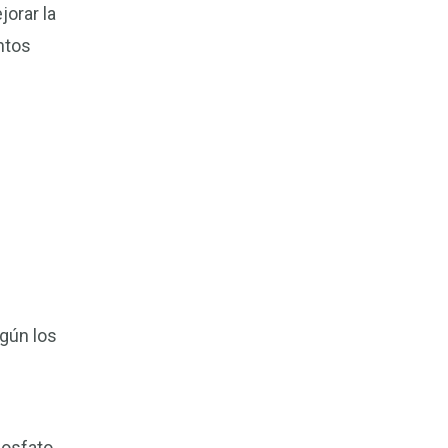
orar la
ntos
egún los
fosfato